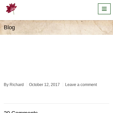
Blog
herbalist-herbal-
medicine-herbal-
remedies-raynes-park-
london
By
Richard
October 12, 2017
Leave a comment